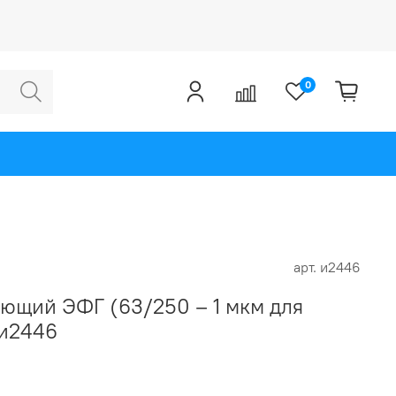
0
арт.
и2446
ющий ЭФГ (63/250 – 1 мкм для
 и2446